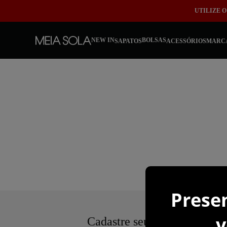
UTILIZE 
NEW IN
BOLSAS
SAPATOS
ACESSÓRIOS
MARC
Cadastre seu e-mail e seja a