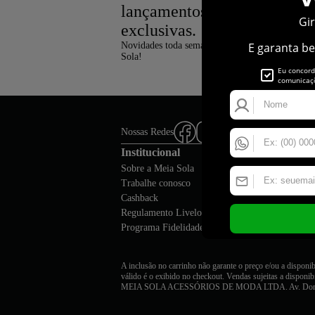
lançamentos, tendências e o
exclusivas.
Novidades toda semana, direto na sua caixa de e
Sola!
Nossas Redes
Institucional
Ajuda e S
Sobre a Meia Sola
Central de 
Trabalhe conosco
Politica de F
Cashback
Meus Pedido
Regulamento Livelo
Trocas e De
Programa Fidelidade MS Life
Formas de P
A inclusão no carrinho não garante o preço e/ou a disponi
válido é o exibido no checkout. Vendas sujeitas a disponib
MEIA SOLA ACESSÓRIOS DE MODA LTDA. Av. Dom Luis,