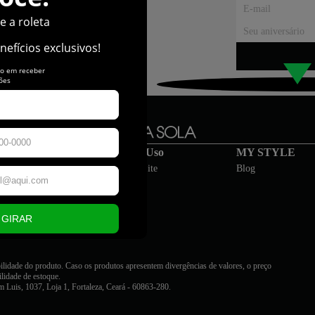
portunidades
ntrada, entre para o universo Meia
uporte
Termos de Uso
MY STYLE
Atendimento
Políticas do Site
Blog
rete Grátis
Privacidade
s
voluções
agamentos
bilidade do produto. Caso os produtos apresentem divergências de valores, o preço
ilidade de estoque.
 1037, Loja 1, Fortaleza, Ceará - 60863-280.