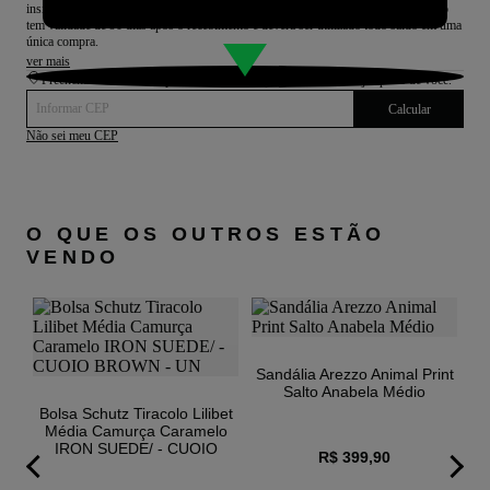
insira o código no campo "Cupom de desconto" no carrinho de compras. O cartão 
tem validade de 90 dias após o recebimento e deverá ser utilizado todo saldo em uma 
única compra.
ver mais
Preencha com seu CEP para consultar a disponibilidade nas lojas perto de você.
Calcular
Não sei meu CEP
O QUE OS OUTROS ESTÃO
VENDO
5
Sandália Arezzo Animal Print
Salto Anabela Médio
Bolsa Schutz Tiracolo Lilibet
Média Camurça Caramelo
IRON SUEDE/ - CUOIO
R$ 399,90
BROWN - UN