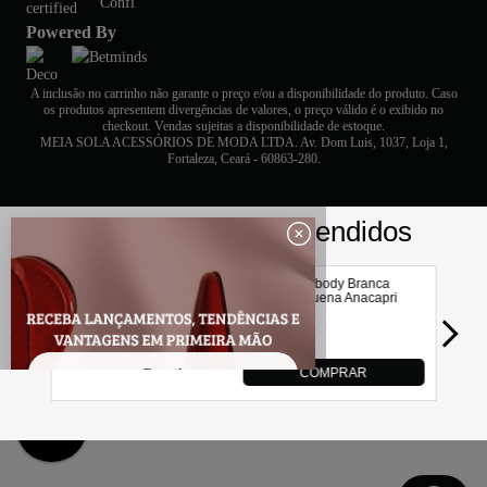
Powered By
A inclusão no carrinho não garante o preço e/ou a disponibilidade do produto. Caso
os produtos apresentem divergências de valores, o preço válido é o exibido no
checkout. Vendas sujeitas a disponibilidade de estoque.
MEIA SOLA ACESSÓRIOS DE MODA LTDA. Av. Dom Luis, 1037, Loja 1,
Fortaleza, Ceará - 60863-280.