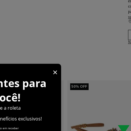
e
c
p
ve
N
NDO
50% OFF