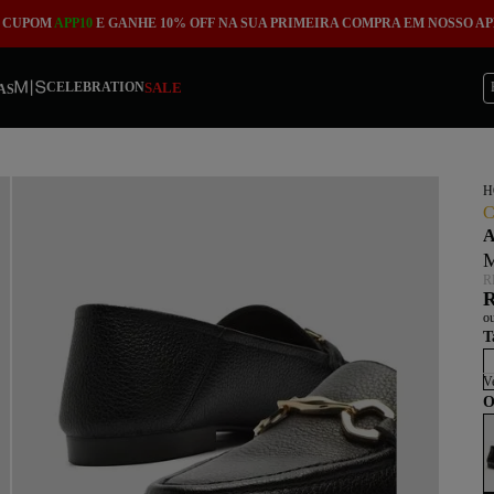
O CUPOM
APP10
E GANHE 10% OFF NA SUA PRIMEIRA COMPRA EM NOSSO AP
SALE
CELEBRATION
AS
H
C
A
M
R
R
o
T
Ve
O