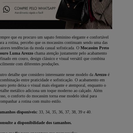
40
empre que eu procuro um sapato feminino elegante e confortável
ara a rotina, percebo que os mocassins continuam sendo uma das
aiores tendências da moda casual sofisticada. O
Mocassim Preto
ouro Luma Arezzo
chama atenção justamente pelo acabamento
efinado em couro, design clássico e visual versátil que combina
acilmente com diferentes produções.
utro detalhe que considero interessante nesse modelo da
Arezzo
é
 combinação entre praticidade e sofisticação. O acabamento em
ouro preto deixa o visual mais elegante e atemporal, enquanto o
etalhe metálico adiciona um toque moderno ao calçado. Além
isso, o conforto do mocassim torna esse modelo ideal para
companhar a rotina com muito estilo.
amanhos disponíveis:
33, 34, 35, 36, 37, 38, 39 e 40.
onsulte a disponibilidade dos tamanhos.