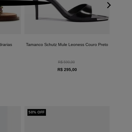
rarias
Tamanco Schutz Mule Leoness Couro Preto
Bolsa Sch
Animal 
R$ 590,00
R$ 295,00
50% OFF
60% OF