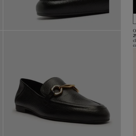
O
2
c
c