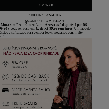
COMPRAR
ADICIONAR À SACOLA
COMPRE PELO WHATSAPP
 
Mocassim Preto Couro Luma Arezzo
 está disponível por 
R$ 
C
99,90
 e pode ser pago em 
3x de R$ 99,96 sem juros
. Um modelo 
lássico e sofisticado para compor looks modernos com muito 
onforto.
Para medir o
folha de pap
TAMANHO
33
34
35
36
37
38
39