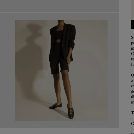
S
p
m
C
r
f
O
a
c
d
d
a
T
C