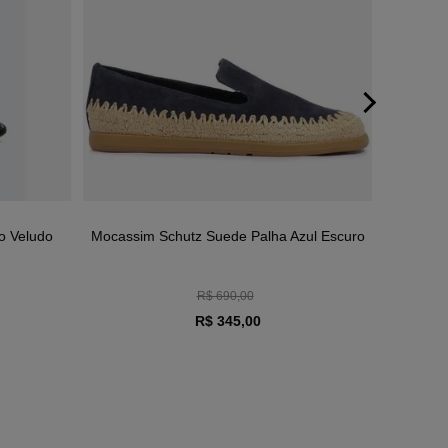
o Veludo
Mocassim Schutz Suede Palha Azul Escuro
Mocass
R$ 690,00
R$ 345,00