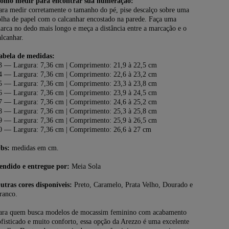
omo medir para encontrar sua numeração:
ara medir corretamente o tamanho do pé, pise descalço sobre uma
olha de papel com o calcanhar encostado na parede. Faça uma
arca no dedo mais longo e meça a distância entre a marcação e o
alcanhar.
abela de medidas:
3 — Largura: 7,36 cm | Comprimento: 21,9 à 22,5 cm
4 — Largura: 7,36 cm | Comprimento: 22,6 à 23,2 cm
5 — Largura: 7,36 cm | Comprimento: 23,3 à 23,8 cm
6 — Largura: 7,36 cm | Comprimento: 23,9 à 24,5 cm
7 — Largura: 7,36 cm | Comprimento: 24,6 à 25,2 cm
8 — Largura: 7,36 cm | Comprimento: 25,3 à 25,8 cm
9 — Largura: 7,36 cm | Comprimento: 25,9 à 26,5 cm
0 — Largura: 7,36 cm | Comprimento: 26,6 à 27 cm
bs:
medidas em cm.
endido e entregue por:
Meia Sola
utras cores disponíveis:
Preto, Caramelo, Prata Velho, Dourado e
ranco.
ara quem busca modelos de
mocassim feminino
com acabamento
ofisticado e muito conforto, essa opção da Arezzo é uma excelente