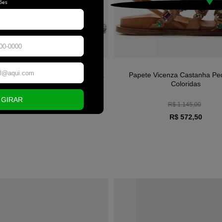
Arezzo Animal Print Salto Anabela
Papete Vicenza Castanha Ped
Médio
Coloridas
R$ 1.145,00
R$ 399,90
R$ 572,50