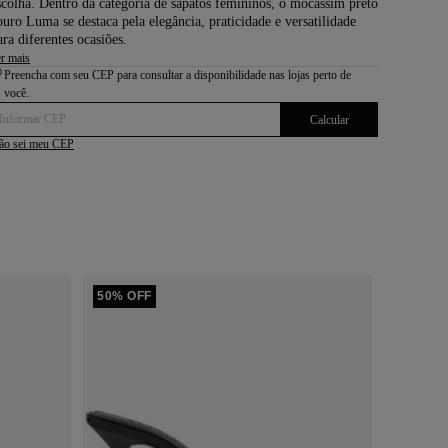
scolha. Dentro da categoria de
sapatos femininos
, o mocassim preto
ouro Luma se destaca pela elegância, praticidade e versatilidade
ara diferentes ocasiões.
r mais
Preencha com seu CEP para consultar a disponibilidade nas lojas perto de
você.
Calcular
ão sei meu CEP
50% OFF