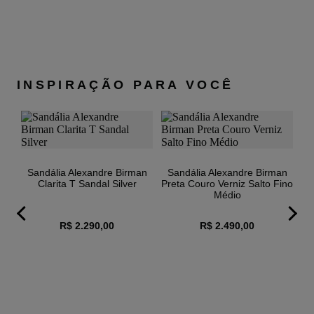
39
7,36CM
25,9 À 26,5
40
7,36CM
26,6 À 27
Obs: medidas em cm.
INSPIRAÇÃO PARA VOCÊ
Sandália Alexandre Birman
Sandália Alexandre Birman
Clarita T Sandal Silver
Preta Couro Verniz Salto Fino
Médio
R$ 2.290,00
R$ 2.490,00
an
S
f-
R