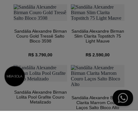
Sandália Alexandre Birman
Sandália Alexandre Birman
Couro Gold Tressê Salto
Slim Clarita Topstitch 75
Bloco 3598
Light Mauve
R$ 3.790,00
R$ 2.590,00
1/6
Sandália Alexandre Birman
Lolita Pool Grafite Couro
Sandália Alexandre Birman
Metalizado
Clarita Marrom Couro
Laços Salto Bloco Alto
R$ 2.090,00
R$ 2.290,00