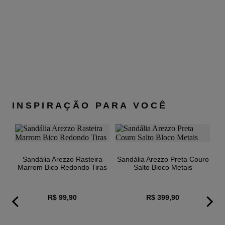
39
7,36CM
25,9 À 26,5
a
40
7,36CM
26,6 À 27
L
Obs: medidas em cm.
INSPIRAÇÃO PARA VOCÊ
Sandália Arezzo Rasteira
Sandália Arezzo Preta Couro
Marrom Bico Redondo Tiras
Salto Bloco Metais
R$ 99,90
R$ 399,90