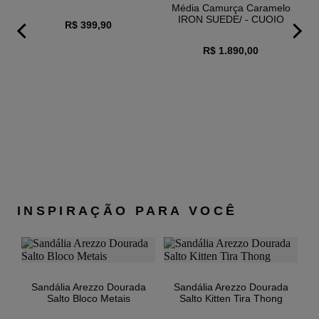
Média Camurça Caramelo
37
7,36CM
24,6 À 25,2
IRON SUEDE/ - CUOIO
38
7,36CM
25,3 À 25,8
R$ 399,90
BROWN - UN
39
7,36CM
25,9 À 26,5
R$ 1.890,00
40
7,36CM
26,6 À 27
Obs: medidas em cm.
ta
nte
C
 -
INSPIRAÇÃO PARA VOCÊ
Sandália Arezzo Dourada
Sandália Arezzo Dourada
Salto Bloco Metais
Salto Kitten Tira Thong