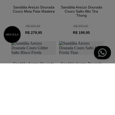
Sandália Arezzo Dourada
Sandália Arezzo Dourada
Couro Meia Pata Madeira
Couro Salto Alto Tira
Thong
R$ 559,90
R$ 399,90
R$ 279,95
R$ 199,95
1/6
Sandália Arezzo Dourada
Sandália Arezzo Dourada
Couro Glitter Salto Bloco
Couro Salto Fino Fivela
Fivela
Tiras
R$ 599,90
R$ 439,90
Cadastre seu e-mail e seja a primeira a descobrir
lançamentos, tendências e oportunidades
exclusivas.