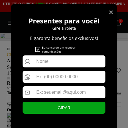
UTILIZE O CUPOM
APP10
E GANHE 10% OFF NA SUA PRIMEIRA COMPRA
EM NOSSO APLICATIVO!
0
|
|
HOME
SAPATOS
SANDÁLIA
Clique e veja!
Arezzo
Sandália Arezzo Dourada Salto Anabela Fivela
1394
REF: A1394100110004
R$ 379,90
4X de R$ 94,97
ou
sem juros
Tamanho:
Guia de Tamanhos
33
34
35
36
37
38
39
40
41
Vendido e entregue por: Meia Sola
Outras Cores:
X