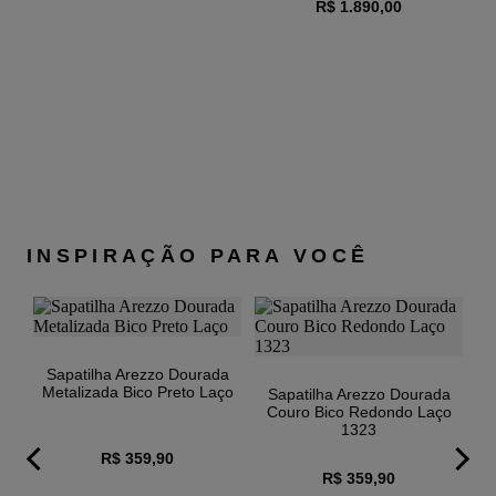
R$ 1.890,00
38
7,36CM
25,3 À 25,8
39
7,36CM
25,9 À 26,5
ma
40
7,36CM
26,6 À 27
Obs: medidas em cm.
INSPIRAÇÃO PARA VOCÊ
Sapatilha Arezzo Dourada
Metalizada Bico Preto Laço
Sapatilha Arezzo Dourada
Couro Bico Redondo Laço
1323
R$ 359,90
R$ 359,90