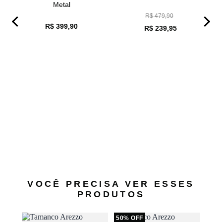
Metal
R$ 479,90
R$ 399,90
R$ 239,95
te
Ta
ras
VOCÊ PRECISA VER ESSES
PRODUTOS
50% OFF