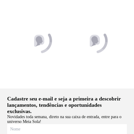
Detalhe Branco
Tiras
R$ 399,90
R$ 379,90
50% OFF
Tamanco Arezzo Verano
Tamanco Arezzo Marrom
Couro Salto Geométrico
Recortes Vazados Tachas
Detalhe Preto
Douradas
R$ 459,90
R$ 399,90
R$ 229,95
Cadastre seu e-mail e seja a primeira a descobrir
lançamentos, tendências e oportunidades
exclusivas.
Novidades toda semana, direto na sua caixa de entrada, entre para o
universo Meia Sola!