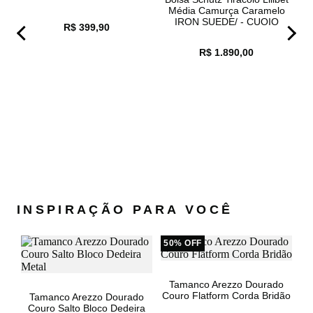
Média Camurça Caramelo
37
7,36CM
24,6 À 25,2
IRON SUEDE/ - CUOIO
R$ 399,90
38
7,36CM
25,3 À 25,8
BROWN - UN
39
7,36CM
25,9 À 26,5
R$ 1.890,00
40
7,36CM
26,6 À 27
Obs: medidas em cm.
ma
INSPIRAÇÃO PARA VOCÊ
50% OFF
Tamanco Arezzo Dourado
Couro Flatform Corda Bridão
Tamanco Arezzo Dourado
Couro Salto Bloco Dedeira