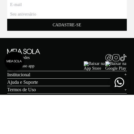
CADASTRE-SE
Nossas Redes
Baixe nosso app
1/4
Institucional
+
Ajuda e Suporte
+
Termos de Uso
+
MY STYLE
+
Formas de Pagamento
Segurança e Certificação