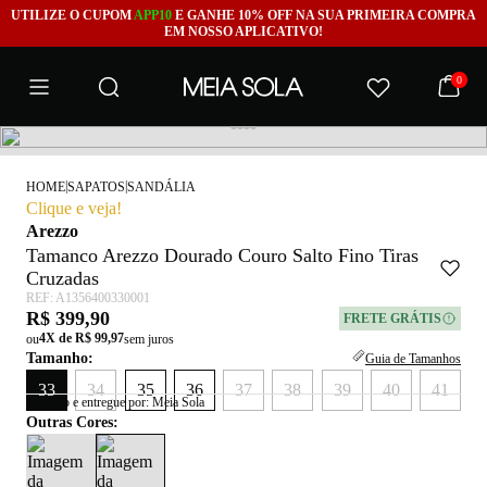
UTILIZE O CUPOM
APP10
E GANHE 10% OFF NA SUA PRIMEIRA COMPRA
EM NOSSO APLICATIVO!
0
|
|
HOME
SAPATOS
SANDÁLIA
Clique e veja!
Arezzo
Tamanco Arezzo Dourado Couro Salto Fino Tiras
Cruzadas
REF: A1356400330001
R$ 399,90
FRETE GRÁTIS
4X de R$ 99,97
ou
sem juros
Tamanho:
Guia de Tamanhos
33
34
35
36
37
38
39
40
41
Vendido e entregue por: Meia Sola
Outras Cores:
X