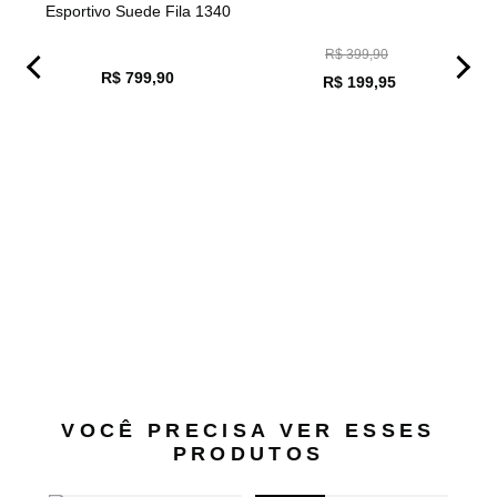
Esportivo Suede Fila 1340
R$ 399,90
R$ 799,90
R$ 199,95
Tê
VOCÊ PRECISA VER ESSES
PRODUTOS