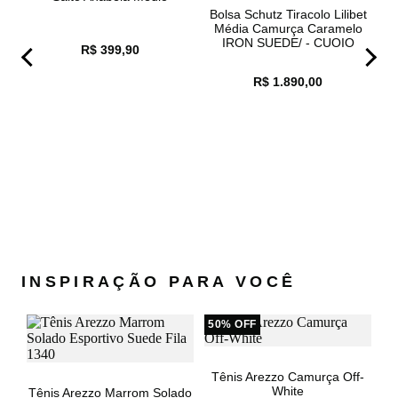
37
7,36CM
24,6 À 25,2
Bolsa Schutz Tiracolo Lilibet
Média Camurça Caramelo
38
7,36CM
25,3 À 25,8
IRON SUEDE/ - CUOIO
R$ 399,90
39
7,36CM
25,9 À 26,5
BROWN - UN
40
7,36CM
26,6 À 27
R$ 1.890,00
Obs: medidas em cm.
ma
INSPIRAÇÃO PARA VOCÊ
50% OFF
Tênis Arezzo Camurça Off-
White
Tênis Arezzo Marrom Solado