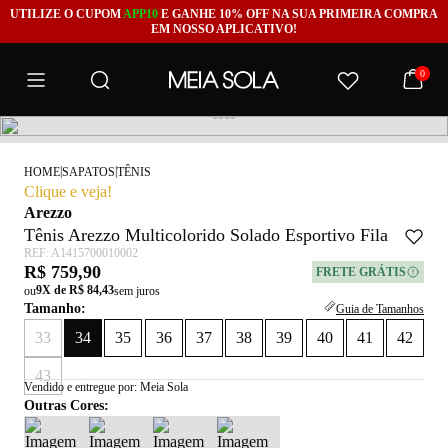
UTILIZE O CUPOM
APP10
E GANHE 10% OFF NA SUA PRIMEIRA COMPRA
EM NOSSO APLICATIVO!
0
|
|
HOME
SAPATOS
TÊNIS
Clique e veja!
Arezzo
Tênis Arezzo Multicolorido Solado Esportivo Fila
REF: A1415700010002
R$ 759,90
FRETE GRÁTIS
9X de R$ 84,43
ou
sem juros
Tamanho:
Guia de Tamanhos
33
34
35
36
37
38
39
40
41
42
43
Vendido e entregue por: Meia Sola
X
Outras Cores: