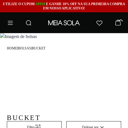
UTILIZE O CUPOM
APP10
E GANHE 10% OFF NA SUA PRIMEIRA COMPRA
EM NOSSO APLICATIVO!
|
|
HOME
BOLSAS
BUCKET
BUCKET
Ordenar por
Filtro