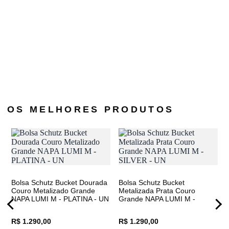
ada
Bols
s
Tóqu
ECO
WHI
R$ 1
R$ 8
OS
MELHORES
PRODUTOS
Bolsa Schutz Bucket Dourada
Bolsa Schutz Bucket
Couro Metalizado Grande
Metalizada Prata Couro
NAPA LUMI M - PLATINA - UN
Grande NAPA LUMI M -
SILVER - UN
R$ 1.290,00
R$ 1.290,00