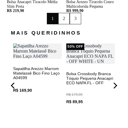
Bolsa Anacapri Tiracolo Média
Bolsa Arezzo Tiracolo Couro
Slim Preta
Multicolorida Pequena
R$ 219,90
R$ 999,90
1
2
3
MAIS QUERIDINHOS
50% OFF
Sapatilha Arezzo Marrom
Matelassê Bico Fino Laço
Bolsa Crossbody Branca
A04599
Tóquio Pequena Anacapri
ECO NAPA FL - OFF
WHITE - UN
R$ 169,90
R$ 179,90
lo
Bols
R$ 89,95
a
Nude
UGAR
BIG
- UN
R$ 3