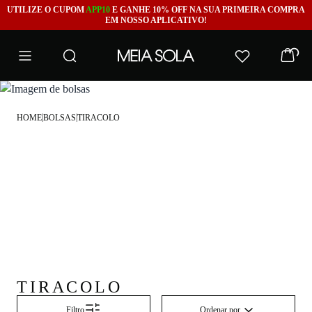
UTILIZE O CUPOM
APP10
E GANHE 10% OFF NA SUA PRIMEIRA COMPRA
EM NOSSO APLICATIVO!
|
|
HOME
BOLSAS
TIRACOLO
TIRACOLO
Ordenar por
Filtro