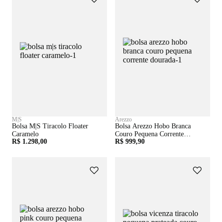
M|S
Arezzo
Bolsa M|s Tiracolo Floater
Bolsa Arezzo Hobo Branca
Caramelo
Couro Pequena Corrente
R$ 1.298,00
R$ 999,90
Dourada