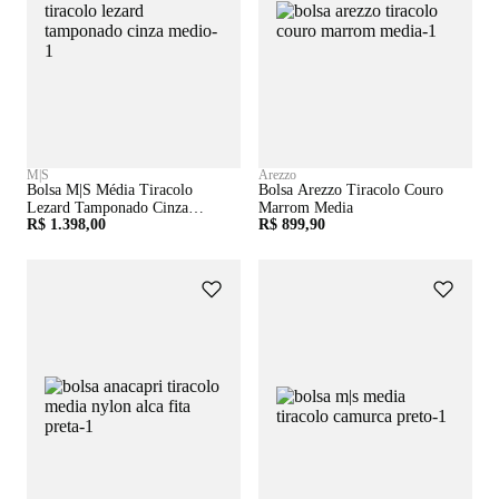
M|S
Arezzo
Bolsa M|s Média Tiracolo
Bolsa Arezzo Tiracolo Couro
Lezard Tamponado Cinza
Marrom Media
R$ 1.398,00
R$ 899,90
Médio